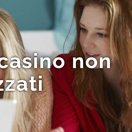
 casino non
zati