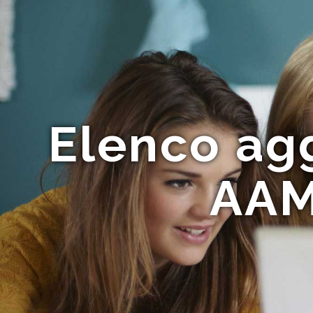
Elenco agg
AAM