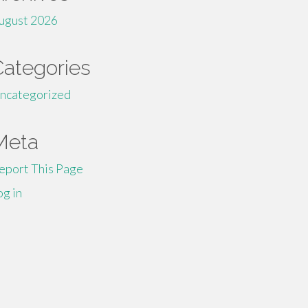
ugust 2026
Categories
ncategorized
Meta
eport This Page
og in