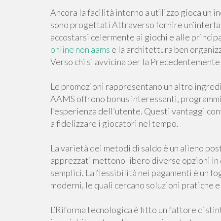
Ancora la facilità intorno a utilizzo gioca un 
sono progettati Attraverso fornire un’interfac
accostarsi celermente ai giochi e alle principa
online non aams
e la architettura ben organi
Verso chi si avvicina per la Precedentemente 
Le promozioni rappresentano un altro ingred
AAMS offrono bonus interessanti, programmi f
l’esperienza dell’utente. Questi vantaggi con
a fidelizzare i giocatori nel tempo.
La varietà dei metodi di saldo è un alieno po
apprezzati mettono libero diverse opzioni In 
semplici. La flessibilità nei pagamenti è un f
moderni, le quali cercano soluzioni pratiche e
L’Riforma tecnologica è fitto un fattore disti