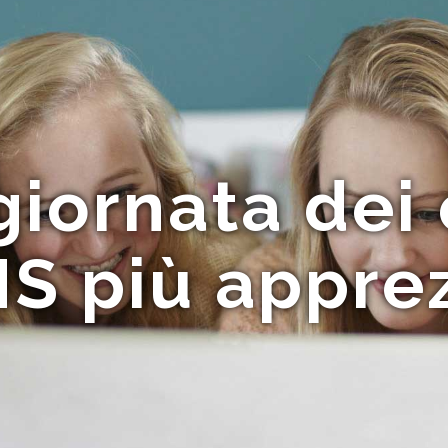
iornata dei
S più apprez