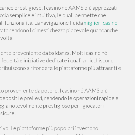
incarico prestigioso. I casino né AAMS più apprezzati
cia semplice e intuitiva, le quali permette che
li funzionalità. La navigazione fluida
migliori casinò
zzata rendono l’dimestichezza piacevole quandanche
volta.
iente proveniente da baldanza. Molti casino né
edeltà e iniziative dedicate i quali arricchiscono
tribuiscono a rifondere le piattaforme più attraenti e
sto proveniente da potere. I casino né AAMS più
depositi e prelievi, rendendo le operazioni rapide e
oggia notevolmente prestigioso per i giocatori
 sicure.
ntivo. Le piattaforme più popolari investono