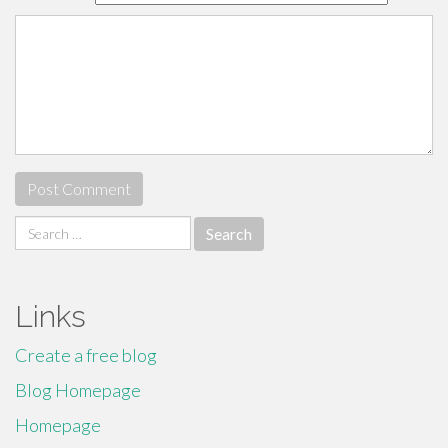
Search
for:
Links
Create a free blog
Blog Homepage
Homepage