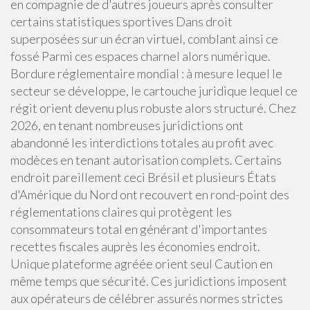
en compagnie de d'autres joueurs après consulter
certains statistiques sportives Dans droit
superposées sur un écran virtuel, comblant ainsi ce
fossé Parmi ces espaces charnel alors numérique.
Bordure réglementaire mondial : à mesure lequel le
secteur se développe, le cartouche juridique lequel ce
régit orient devenu plus robuste alors structuré. Chez
2026, en tenant nombreuses juridictions ont
abandonné les interdictions totales au profit avec
modèces en tenant autorisation complets. Certains
endroit pareillement ceci Brésil et plusieurs États
d'Amérique du Nord ont recouvert en rond-point des
réglementations claires qui protègent les
consommateurs total en générant d'importantes
recettes fiscales auprès les économies endroit.
Unique plateforme agréée orient seul Caution en
même temps que sécurité. Ces juridictions imposent
aux opérateurs de célébrer assurés normes strictes