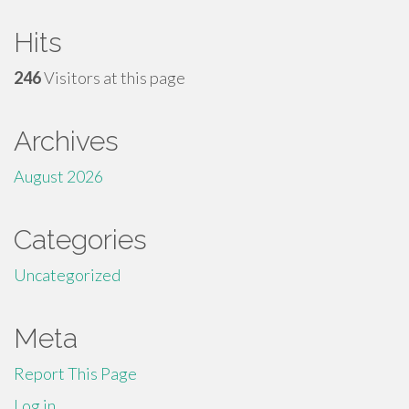
Hits
246
Visitors at this page
Archives
August 2026
Categories
Uncategorized
Meta
Report This Page
Log in